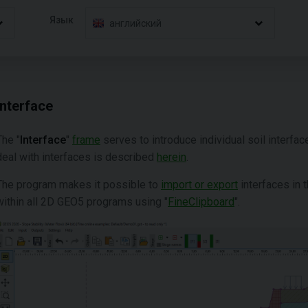
Язык
английский
Interface
The "
Interface
"
frame
serves to introduce individual soil interfac
deal with interfaces is described
herein
.
The program makes it possible to
import or export
interfaces in 
within all 2D GEO5 programs using "
FineClipboard
".