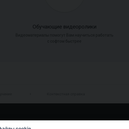
Обучающие видеоролики
Видеоматериалы помогут Вам научиться работать
с софтом быстрее
учение
Контекстная справка
файлы cookie