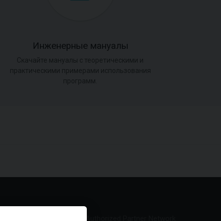
Инженерные мануалы
Скачайте мануалы с теоретическими и
практическими примерами использования
программ.
Authorized Partner Network