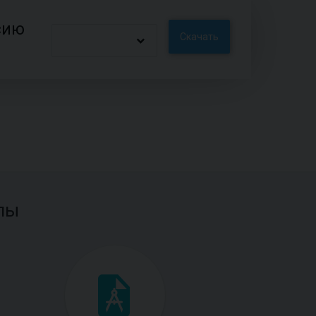
сию
Скачать
лы