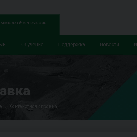
аммное обеспечение
ммы
Обучение
Поддержка
Новости
И
равка
е
Контекстная справка