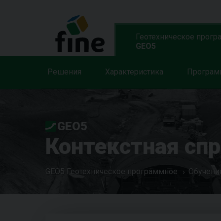
Геотехническое прогр
GEO5
Решения
Характеристика
Програ
GEO5
Контекстная сп
GEO5 Геотехническое программное
Обучени