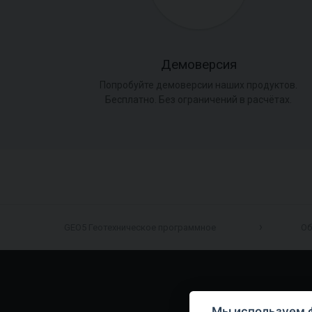
Демоверсия
Попробуйте демоверсии наших продуктов.
Бесплатно. Без ограничений в расчётах.
GEO5 Геотехническое программное
Об
Мы используем 