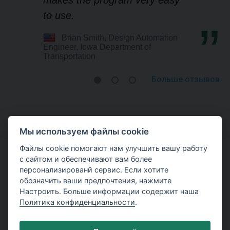
to use.
Brian Smith, Design Automation
Engineer, Iowa Department of
Transportation
Больше отзывов
Мы используем файлы cookie
Файлы cookie помогают нам улучшить вашу работу
с сайтом и обеспечивают вам более
Попробуйте работать с GEO5
персонализированй сервис. Если хотите
обозначить ваши предпочтения, нажмите
Скачайте демоверсию
Настроить. Больше информации содержит наша
Политика конфиденциальности
.