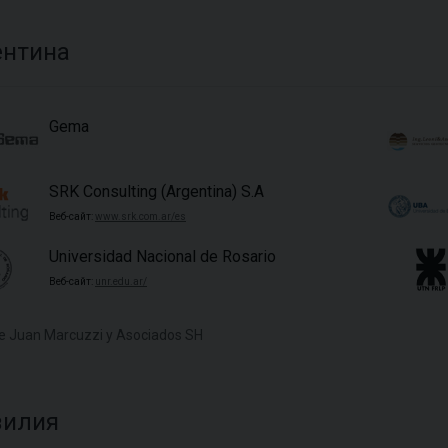
ентина
Gema
SRK Consulting (Argentina) S.A
Веб-сайт:
www.srk.com.ar/es
Universidad Nacional de Rosario
Веб-сайт:
unr.edu.ar/
e Juan Marcuzzi y Asociados SH
зилия