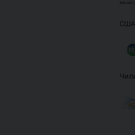
Веб-сайт:
СШ
Чил