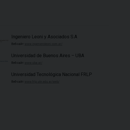
Ingeniero Leoni y Asociados S.A
Веб-сайт:
www.ingenieroleoni.com.ar/
Universidad de Buenos Aires – UBA
Веб-сайт:
www.uba.ar/
Universidad Tecnológica Nacional FRLP
Веб-сайт:
www.frlp.utn.edu.ar/web/