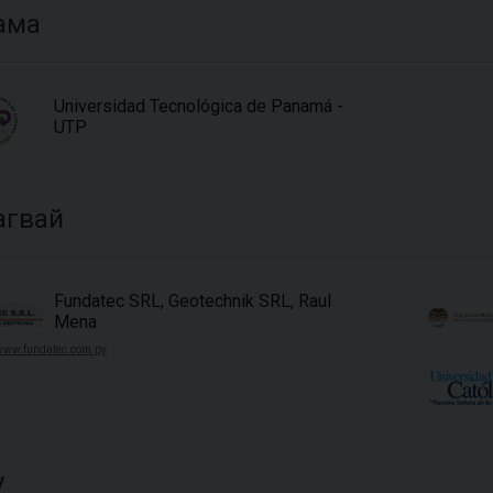
ама
Universidad Tecnológica de Panamá -
UTP
агвай
Fundatec SRL, Geotechnik SRL, Raul
Mena
www.fundatec.com.py
у