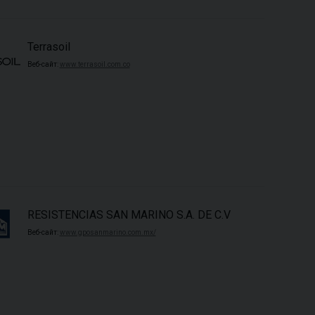
Terrasoil
Веб-сайт:
www.terrasoil.com.co
RESISTENCIAS SAN MARINO S.A. DE C.V
Веб-сайт:
www.gposanmarino.com.mx/