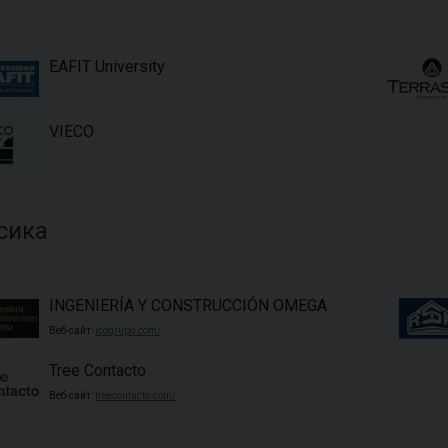
EAFIT University
VIECO
сика
INGENIERÍA Y CONSTRUCCIÓN OMEGA
Веб-сайт:
icogrupo.com/
Tree Contacto
Веб-сайт:
treecontacto.com/