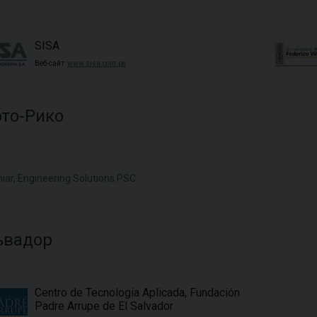
SISA
Веб-сайт:
www.sisa.com.pe
рто-Рико
niar, Engineering Solutions PSC
ьвадор
Centro de Tecnologia Aplicada, Fundación
Padre Arrupe de El Salvador