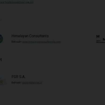
www.fundacionpadrearrupe.org
А
Himalayan Consultants
Веб-сайт:
www.himalayanconsultantsllc.com
и
FGR S.A.
Веб-сайт:
www.globalrisk.cl