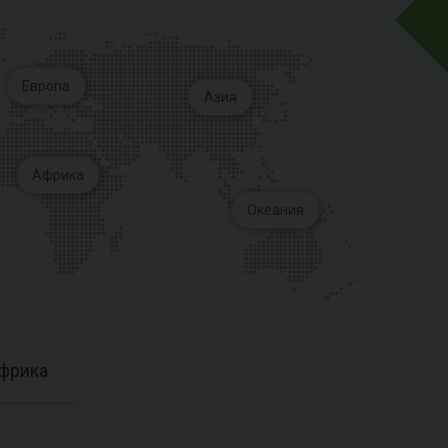
Европа
Азия
Африка
Океания
фрика