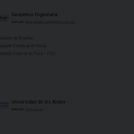
Geopetrus Engenharia
Веб-сайт:
www.geopetrusengenharia.com.br/
sidade de Brasília
sidade Estadual de Goias
sidade Federal do Para – ITEC
Universidad de los Andes
Веб-сайт:
www.ula.ve/