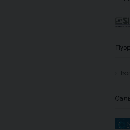
Пуэ
Inge
Сал