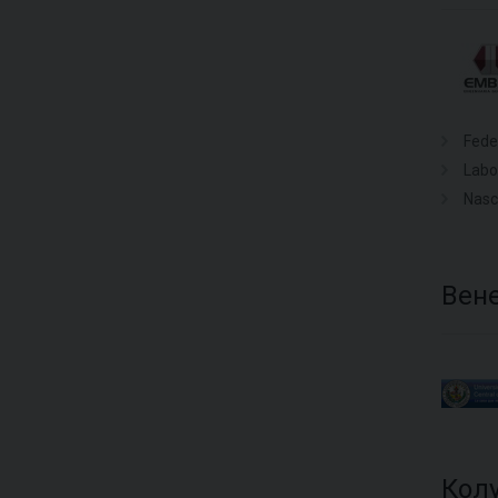
Fede
Labo
Nasc
Вен
Кол