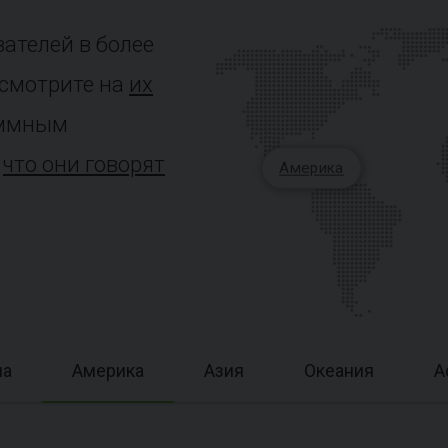
вателей в более
осмотрите на
их
аммным
,
что они говорят
Америка
па
Америка
Азия
Океания
А