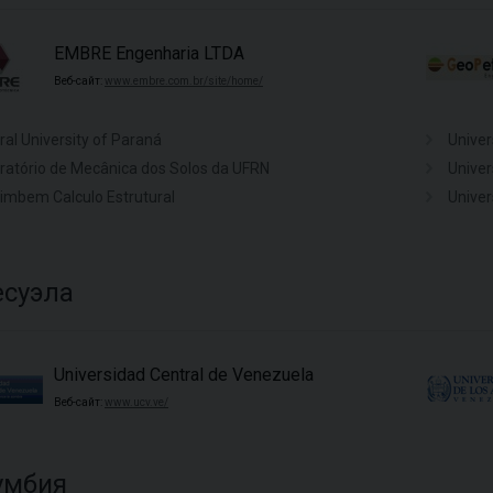
EMBRE Engenharia LTDA
Веб-сайт:
www.embre.com.br/site/home/
ral University of Paraná
Univer
ratório de Mecânica dos Solos da UFRN
Univer
imbem Calculo Estrutural
Univer
есуэла
Universidad Central de Venezuela
Веб-сайт:
www.ucv.ve/
умбия