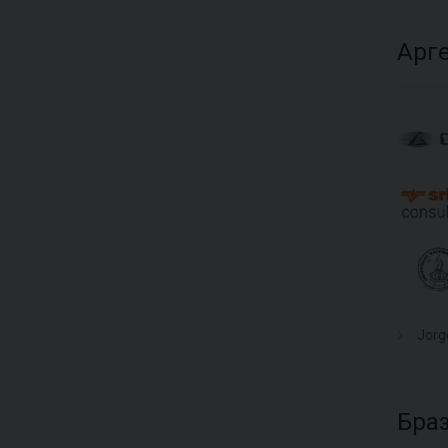
Арг
Jorg
Бра