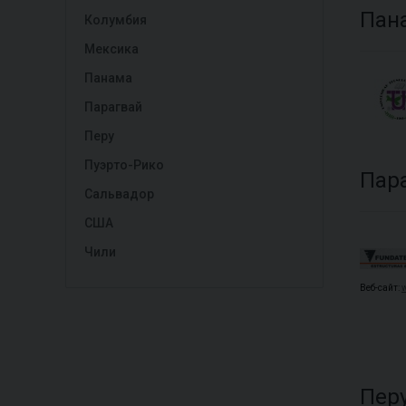
Пан
Колумбия
Мексика
Панама
Парагвай
Перу
Пуэрто-Рико
Пар
Сальвадор
США
Чили
Веб-сайт:
Пер