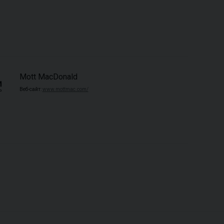
Mott MacDonald
Веб-сайт:
www.mottmac.com/