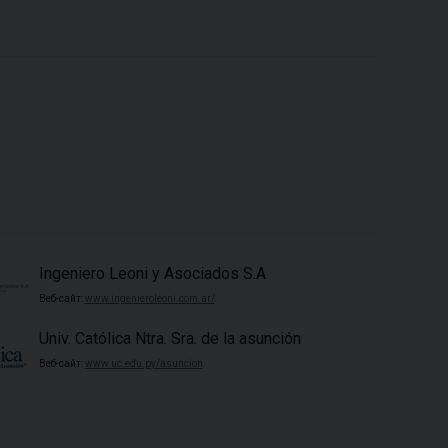
Ingeniero Leoni y Asociados S.A
Веб-сайт:
www.ingenieroleoni.com.ar/
Univ. Católica Ntra. Sra. de la asunción
Веб-сайт:
www.uc.edu.py/asuncion